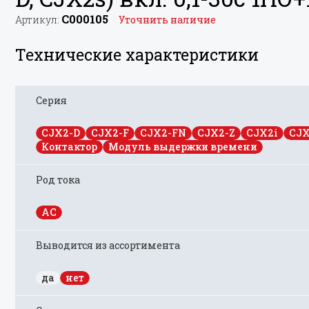
C000105
Артикул:
Уточнить наличие
Технические характеристики
Серия
CJX2-D
CJX2-F
CJX2-FN
CJX2-Z
CJX2i
CJX
Контактор
Модуль выдержки времени
Род тока
AC
Выводится из ассортимента
да
нет