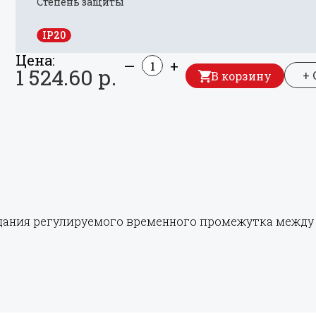
Степень защиты
IP20
Цена:
—
+
1 524.60 р.
+
В корзину
дания регулируемого временного промежутка между 