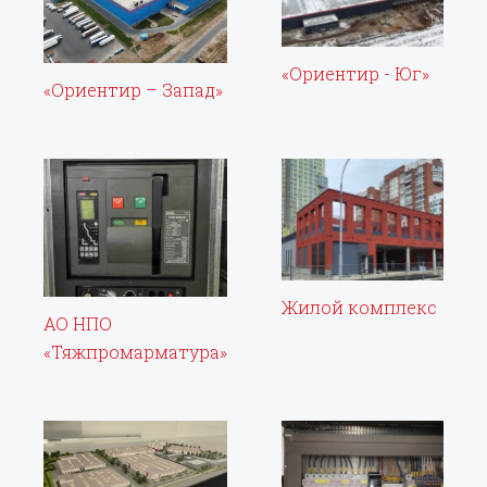
«Ориентир - Юг»
«Ориентир – Запад»
Жилой комплекс
АО НПО
«Тяжпромарматура»