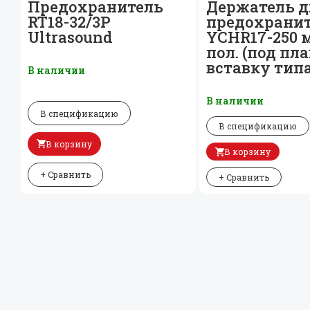
Предохранитель
Держатель д
RT18-32/
3P
предохрани
Ultrasound
YCHR17-250 
пол. (под пл
вставку типа
В наличии
В наличии
В спецификацию
В спецификацию
В корзину
В корзину
+ Сравнить
+ Сравнить