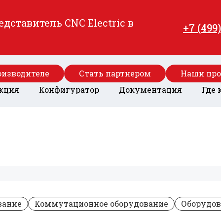
ставитель CNC Electric в
+7 (499
оизводителе
Стать партнером
Наши пр
кция
Конфигуратор
Документация
Где 
вание
Коммутационное оборудование
Оборудов