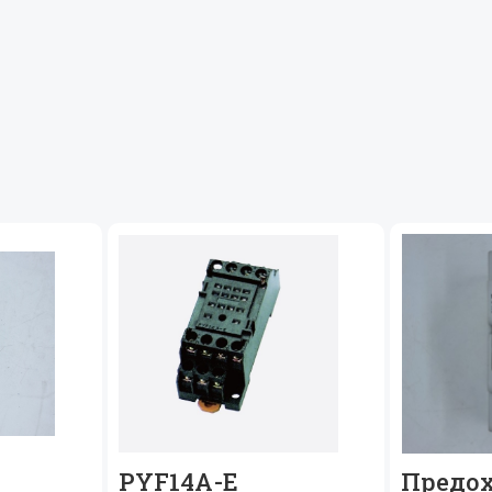
PYF14A-E
Предо