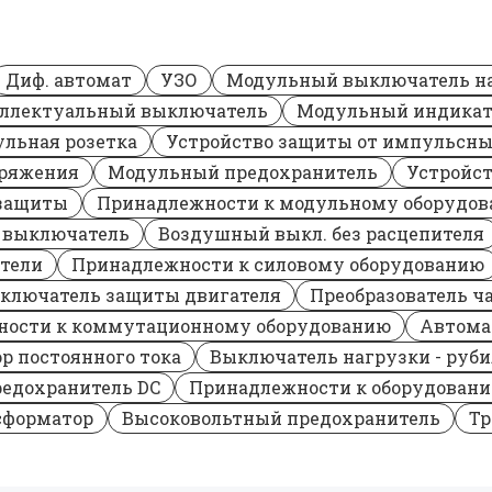
Диф. автомат
УЗО
Модульный выключатель н
ллектуальный выключатель
Модульный индикат
льная розетка
Устройство защиты от импульсн
пряжения
Модульный предохранитель
Устройст
 защиты
Принадлежности к модульному оборудо
 выключатель
Воздушный выкл. без расцепителя
тели
Принадлежности к силовому оборудованию
ключатель защиты двигателя
Преобразователь ч
ности к коммутационному оборудованию
Автома
р постоянного тока
Выключатель нагрузки - руби
едохранитель DC
Принадлежности к оборудовани
сформатор
Высоковольтный предохранитель
Тр