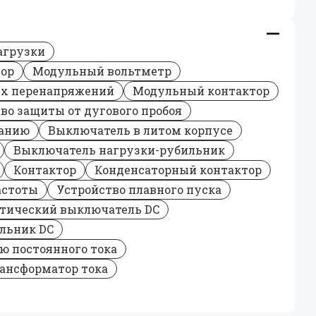
агрузки
ор
Модульный вольтметр
ых перенапряжений
Модульный контактор
во защиты от дугового пробоя
ванию
Выключатель в литом корпусе
Выключатель нагрузки-рубильник
Контактор
Конденсаторный контактор
астоты
Устройство плавного пуска
тический выключатель DC
льник DC
ю постоянного тока
ансформатор тока