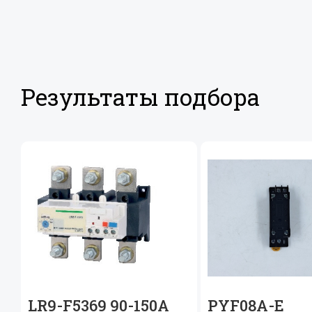
Результаты подбора
LR9-F5369 90-150A
PYF08A-E