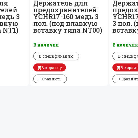
ля
Держатель для
Держат
телей
предохранителей
предох
медь 3
YCHR17-160 медь 3
YCHR17
авкую
пол. (под плавкую
3 пол.
 NT1)
вставку типа NT00)
вставк
В наличии
В наличи
В спецификацию
В специф
В корзину
В корзи
+ Сравнить
+ Сравни