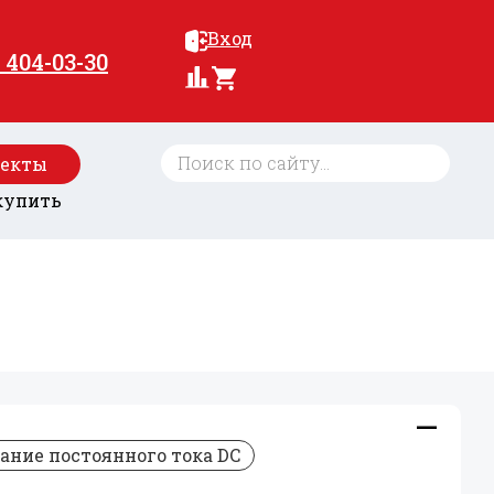
Вход
) 404-03-30
оекты
купить
ание постоянного тока DC