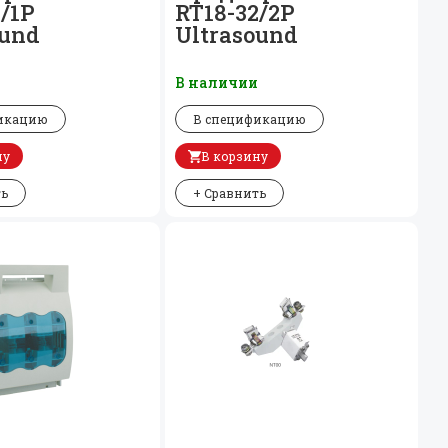
/
1P
RT18-32/
2P
ound
Ultrasound
и
В наличии
икацию
В спецификацию
ну
В корзину
ть
+ Сравнить