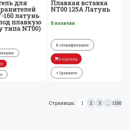
ель для
Плавкая вставка
ранителей
NT00 125A Латунь
-160 латунь
 (под плавкую
В наличии
у типа NT00)
и
В спецификацию
икацию
В корзину
ну
+ Сравнить
ть
Страницы:
1
2
3
...
1160