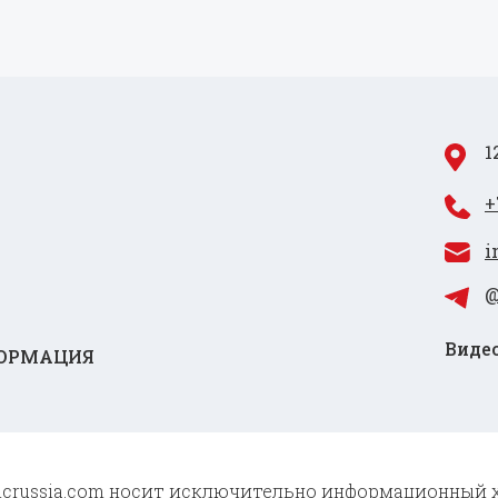
1
+
i
@
Видео
ОРМАЦИЯ
 cncrussia.com носит исключительно информационный 