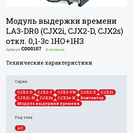
Модуль выдержки времени
LA3-DR0 (CJX2i, CJX2-D, CJX2s)
откл. 0,1-3с 1НО+
1НЗ
C000107
Артикул:
В наличии
Технические характеристики
Серия
CJX2-D
CJX2-F
CJX2-FN
CJX2-Z
CJX2i
CJX2i-N
CJX2s
CJX2s-N
Контактор
Модуль выдержки времени
Род тока
AC