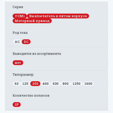
Серия
YCM1
Выключатель в литом корпусе
Моторный привод
Род тока
AC
DC
Выводится из ассортимента
нет
Типоразмер
63
125
250
400
630
800
1250
1600
Количество полюсов
3P