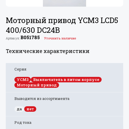
Моторный привод YCM3 LCD5
400/
630 DC24В
B051785
Артикул:
Уточнить наличие
Технические характеристики
Серия
YCM3
Выключатель в литом корпусе
Моторный привод
Выводится из ассортимента
да
нет
Род тока