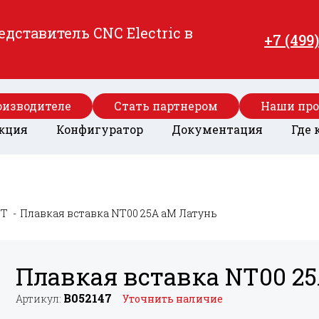
ставитель CNC Electric в
+7 (499
оизводителе
Стать партнером
Наши пр
кция
Конфигуратор
Документация
Где 
T
Плавкая вставка NT00 25A aM Латунь
Плавкая вставка NT00 2
B052147
Артикул:
Уточнить наличие