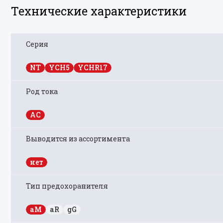
Технические характеристики
Серия
NT
YCH5
YCHR17
Род тока
AC
Выводится из ассортимента
нет
Тип предохоранителя
aM
aR
gG