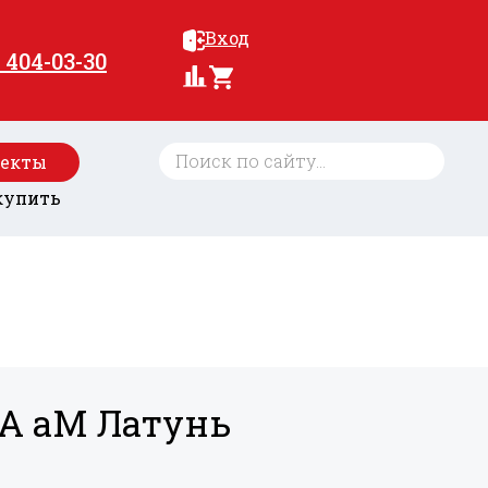
Вход
) 404-03-30
оекты
купить
5A aM Латунь