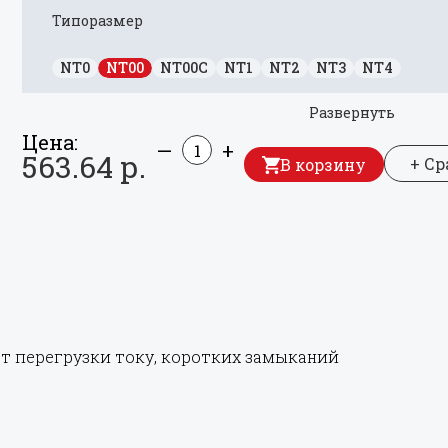
Типоразмер
NT0
NT00
NT00C
NT1
NT2
NT3
NT4
Развернуть
Цена:
—
+
563.64 р.
+ С
В корзину
т перегрузки току, коротких замыканий