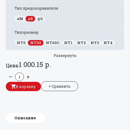
Тип предохоранителя
aM
aR
gG
Типоразмер
NT0
NT00
NT00C
NT1
NT2
NT3
NT4
Развернуть
1 000.15 р.
Цена:
—
+
+ Сравнить
В корзину
Описание