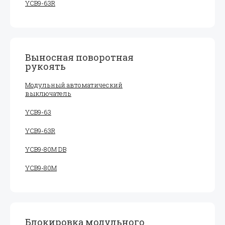
YCB9-63R
Выносная поворотная
рукоять
Модульный автоматический
выключатель
YCB9-63
YCB9-63R
YCB9-80M DB
YCB9-80M
Блокировка модульного