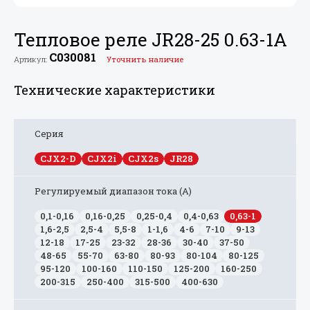
Тепловое реле JR28-25 0.63-1A
C030081
Артикул:
Уточнить наличие
Технические характеристики
Серия
CJX2-D
CJX2i
CJX2s
JR28
Регулируемый диапазон тока (А)
0,1-0,16
0,16-0,25
0,25-0,4
0,4-0,63
0,63-1
1,6-2,5
2,5-4
5,5-8
1-1,6
4-6
7-10
9-13
12-18
17-25
23-32
28-36
30-40
37-50
48-65
55-70
63-80
80-93
80-104
80-125
95-120
100-160
110-150
125-200
160-250
200-315
250-400
315-500
400-630