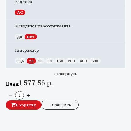
Род тока
AC
Выводится из ассортимента
да
нет
Типоразмер
11,5
25
36
93
150
200
400
630
Развернуть
1 577.56 р.
Цена:
—
+
+ Сравнить
В корзину