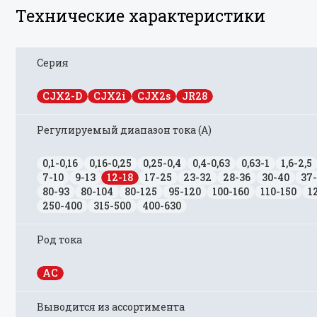
Технические характеристики
Серия
CJX2-D
CJX2i
CJX2s
JR28
Регулируемый диапазон тока (А)
0,1-0,16
0,16-0,25
0,25-0,4
0,4-0,63
0,63-1
1,6-2,5
7-10
9-13
12-18
17-25
23-32
28-36
30-40
37
80-93
80-104
80-125
95-120
100-160
110-150
1
250-400
315-500
400-630
Род тока
AC
Выводится из ассортимента