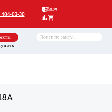
Вход
) 404-03-30
оекты
купить
-18A