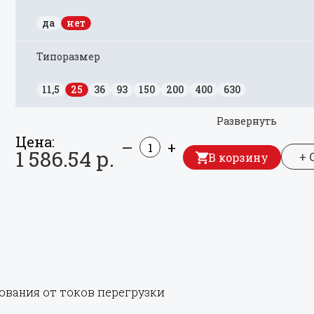
да
нет
Типоразмер
11,5
25
36
93
150
200
400
630
Развернуть
Цена:
—
+
1 586.54 р.
+ 
В корзину
ования от токов перегрузки