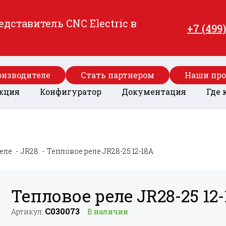
ставитель CNC Electric в
+7 (499
оизводителе
Стать партнером
Наши пр
кция
Конфигуратор
Документация
Где 
еле
JR28
Тепловое реле JR28-25 12-18A
Тепловое реле JR28-25 12
C030073
Артикул:
В наличии