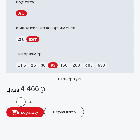
Род тока
AC
Выводится из ассортимента
да
нет
Типоразмер
11,5
25
36
93
150
200
400
630
Развернуть
4 466 р.
Цена:
—
+
+ Сравнить
В корзину