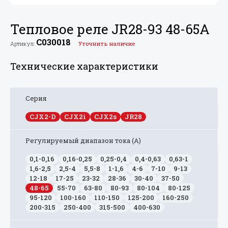
Тепловое реле JR28-93 48-65A
C030018
Артикул:
Уточнить наличие
Технические характеристики
Серия
CJX2-D
CJX2i
CJX2s
JR28
Регулируемый диапазон тока (А)
0,1-0,16
0,16-0,25
0,25-0,4
0,4-0,63
0,63-1
1,6-2,5
2,5-4
5,5-8
1-1,6
4-6
7-10
9-13
12-18
17-25
23-32
28-36
30-40
37-50
48-65
55-70
63-80
80-93
80-104
80-125
95-120
100-160
110-150
125-200
160-250
200-315
250-400
315-500
400-630