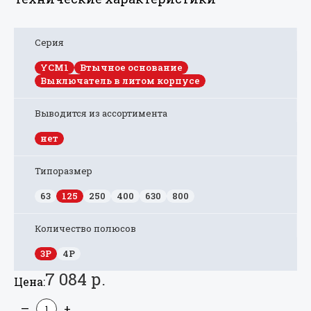
Серия
YCM1
Втычное основание
Выключатель в литом корпусе
Выводится из ассортимента
нет
Типоразмер
63
125
250
400
630
800
Количество полюсов
3P
4P
7 084 р.
Цена:
—
+