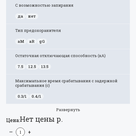
С возможностью запирания
да
нет
Тип предохоранителя
aM
aR
gG
Остаточная отключающая способность (кА)
7.5
12.5
13.5
Максимальное время срабатывания с задержкой
срабатывания (с)
0.3/1
0.4/1
Развернуть
Нет цены р.
Цена:
—
+