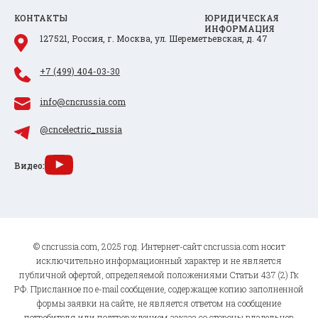
КОНТАКТЫ
ЮРИДИЧЕСКАЯ
ИНФОРМАЦИЯ
127521, Россия, г. Москва, ул. Шереметьевская, д. 47
+7 (499) 404-03-30
info@cncrussia.com
@cncelectric_russia
Видео:
© cncrussia.com, 2025 год. Интернет-сайт cncrussia.com носит
исключительно информационный характер и не является
публичной офертой, определяемой положениями Статьи 437 (2) Гк
РФ. Присланное по e-mail сообщение, содержащее копию заполненной
формы заявки на сайте, не является ответом на сообщение
потребителя или подтверждением заказа со стороны владельцев