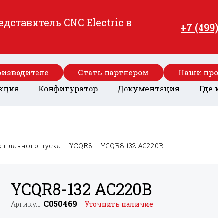
ставитель CNC Electric в
+7 (499
оизводителе
Стать партнером
Наши пр
кция
Конфигуратор
Документация
Где 
о плавного пуска
YCQR8
YCQR8-132 AC220В
YCQR8-132 AC220В
C050469
Артикул:
Уточнить наличие