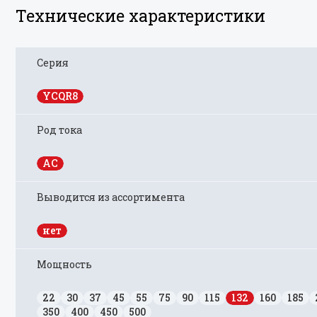
Технические характеристики
Серия
YCQR8
Род тока
AC
Выводится из ассортимента
нет
Мощность
22
30
37
45
55
75
90
115
132
160
185
350
400
450
500