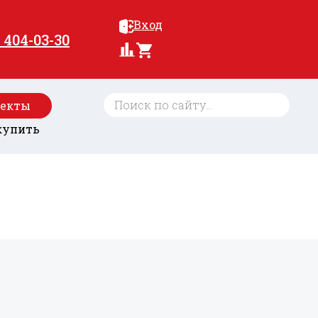
Вход
) 404-03-30
оекты
купить