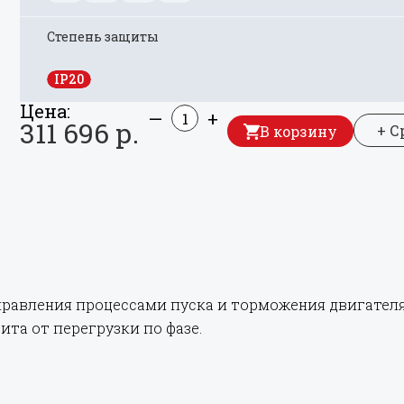
Степень защиты
IP20
Цена:
—
+
311 696 р.
+ С
В корзину
правления процессами пуска и торможения двигателя
ита от перегрузки по фазе.