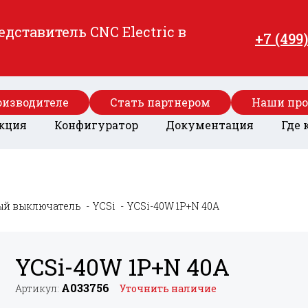
ставитель CNC Electric в
+7 (499
оизводителе
Стать партнером
Наши пр
кция
Конфигуратор
Документация
Где 
ый выключатель
YCSi
YCSi-40W 1P+
N 40A
YCSi-40W 1P+
N 40A
A033756
Артикул:
Уточнить наличие