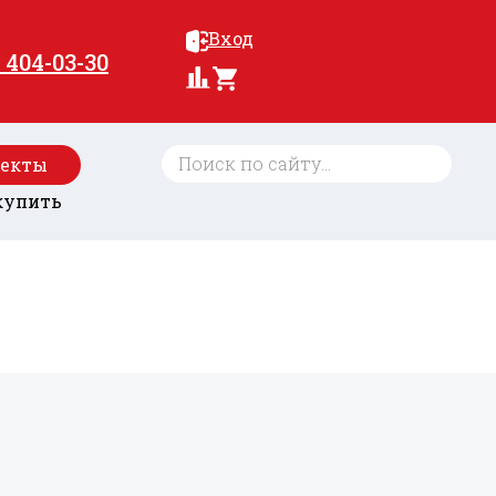
Вход
) 404-03-30
оекты
купить