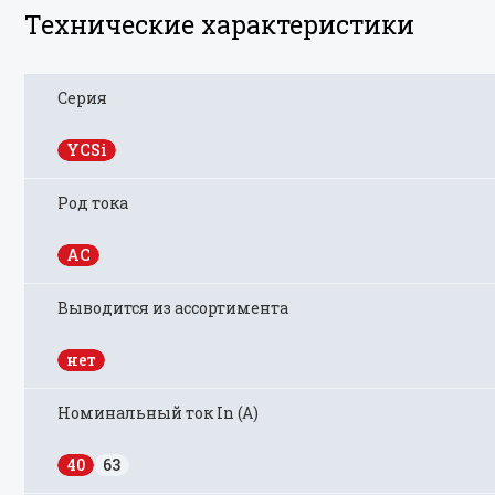
Технические характеристики
Серия
YCSi
Род тока
AC
Выводится из ассортимента
нет
Номинальный ток In (А)
40
63