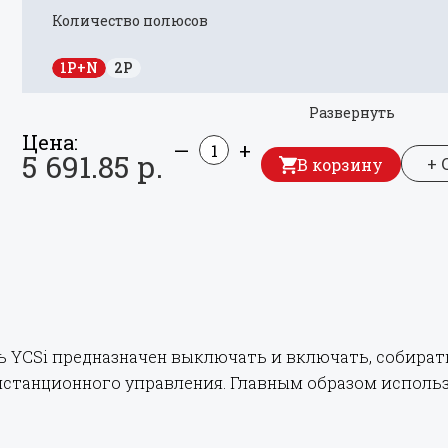
Количество полюсов
1P+N
2P
Развернуть
Цена:
—
+
5 691.85 р.
+ 
В корзину
YCSi предназначен выключать и включать, собират
станционного управления. Главным образом использ