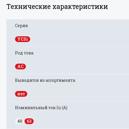
Технические характеристики
Серия
YCSi
Род тока
AC
Выводится из ассортимента
нет
Номинальный ток In (А)
40
63