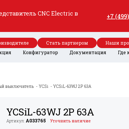
ставитель CNC Electric в
+7 (499
оизводителе
Стать партнером
Наши пр
кция
Конфигуратор
Документация
Где 
ый выключатель
YCSi
YCSiL-63WJ 2P 63A
YCSiL-63WJ 2P 63A
A033765
Артикул:
Уточнить наличие