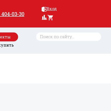
Вход
) 404-03-30
оекты
купить