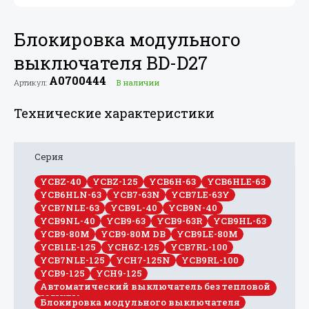
Блокировка модульного
выключателя BD-D27
A0700444
Артикул:
В наличии
Технические характеристики
Серия
YCBZ-40
YCBZ-125
YCB6H-63
YCB6HLE-63
YCB6HLN-63
YCB7-63N
YCB7LE-63Y
YCB7NLE-63
YCB9L-40
YCB9N-40
YCB9NL-40
YCB9-63
YCB9-63R
YCB9HL-63
YCB9-80M
YCB9-80M DB
YCB9LE-80M
YCB1LE-125
YCH6Z-125
YCB7RL-100
YCB7NLE-125
YCH7-125N
YCB9RL-100
YCB9-125
YCH9-125
Автоматический выключатель без тепловой
защиты
Блокировка модульного выключателя