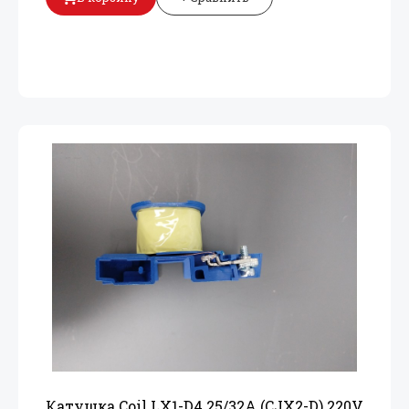
Катушка Coil LX1-D4 25/
32A (CJX2-D) 220V