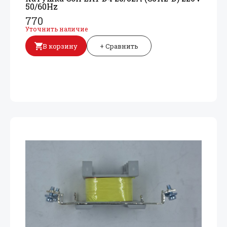
50/
60Hz
770
Уточнить наличие
В корзину
+ Сравнить