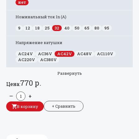
нет
Номинальный ток In (А)
9
12
18
25
32
40
50
65
80
95
Напряжение катушки
AC24V
AC36V
AC42V
AC48V
AC110V
AC220V
AC380V
Развернуть
770 р.
Цена:
—
+
+ Сравнить
В корзину