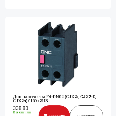
Доп. контакты F4-DN02 (CJX2i, CJX2-D,
CJX2s) 0НО+
2НЗ
338.80
В наличии
В корзину
+ Сравнить