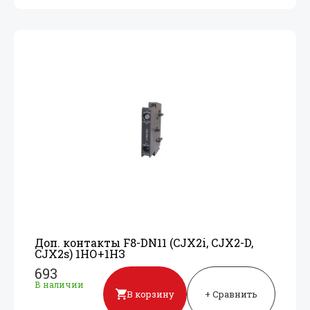
Доп. контакты F8-DN11 (CJX2i, CJX2-D,
CJX2s) 1НО+
1НЗ
693
В наличии
В корзину
+ Сравнить