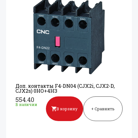
Доп. контакты F4-DN04 (CJX2i, CJX2-D,
CJX2s) 0НО+
4НЗ
554.40
В наличии
В корзину
+ Сравнить