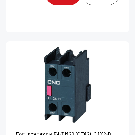
Доп. контакты F4-DN20 (CJX2i, CJX2-D,