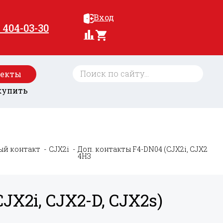
Вход
) 404-03-30
оекты
купить
ый контакт
CJX2i
Доп. контакты F4-DN04 (CJX2i, CJX2-D, 
4НЗ
JX2i, CJX2-D, CJX2s)