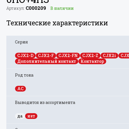
C000209
Артикул:
В наличии
Технические характеристики
Серия
CJX2-D
CJX2-F
CJX2-FN
CJX2-Z
CJX2i
CJX
Дополнительный контакт
Контактор
Род тока
AC
Выводится из ассортимента
да
нет