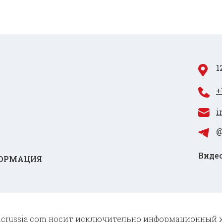
1
+
i
@
Видео
ОРМАЦИЯ
 cncrussia.com носит исключительно информационный 