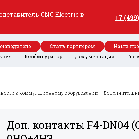
ставитель CNC Electric в
+7 (499
оизводителе
Стать партнером
Наши пр
кция
Конфигуратор
Документация
Где 
ности к коммутационному оборудованию
Дополнительн
Доп. контакты F4-DN04 (C
0НО+
4НЗ