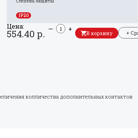
Степень защиты
IP20
Цена:
—
+
554.40 р.
+ С
В корзину
величения колличества дополнительных контактов