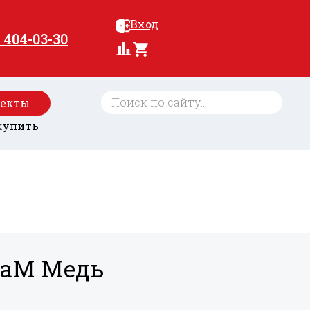
Вход
) 404-03-30
оекты
купить
A aM Медь