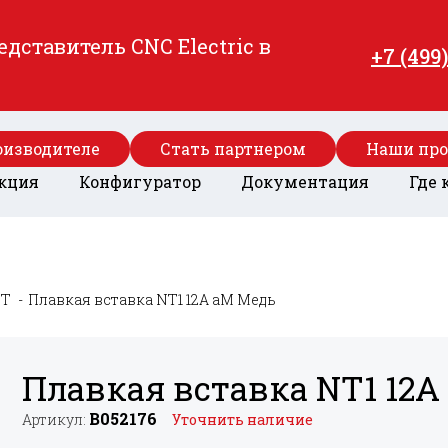
ставитель CNC Electric в
+7 (499
оизводителе
Стать партнером
Наши пр
кция
Конфигуратор
Документация
Где 
T
Плавкая вставка NT1 12A aM Медь
Плавкая вставка NT1 12
B052176
Артикул:
Уточнить наличие