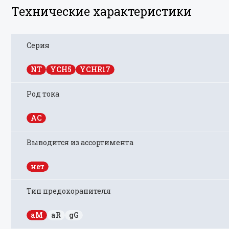
Технические характеристики
Серия
NT
YCH5
YCHR17
Род тока
AC
Выводится из ассортимента
нет
Тип предохоранителя
aM
aR
gG