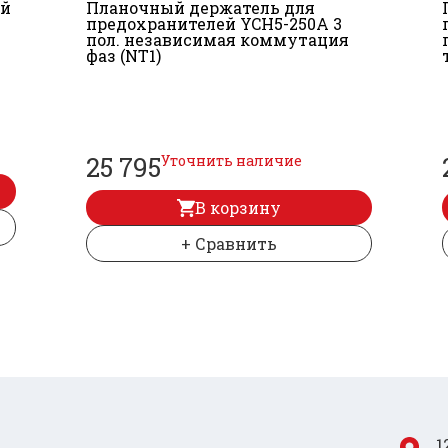
ей
Планочный держатель для
предохранителей YCH5-250A 3
пол. независимая коммутация
фаз (NT1)
25 795
Уточнить наличие
В корзину
+ Сравнить
1