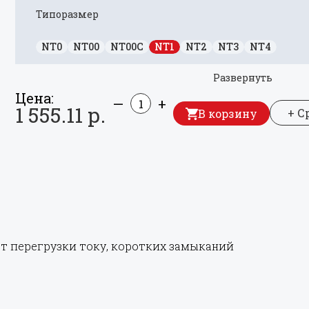
Типоразмер
NT0
NT00
NT00C
NT1
NT2
NT3
NT4
Развернуть
Цена:
—
+
1 555.11 р.
+ С
В корзину
т перегрузки току, коротких замыканий