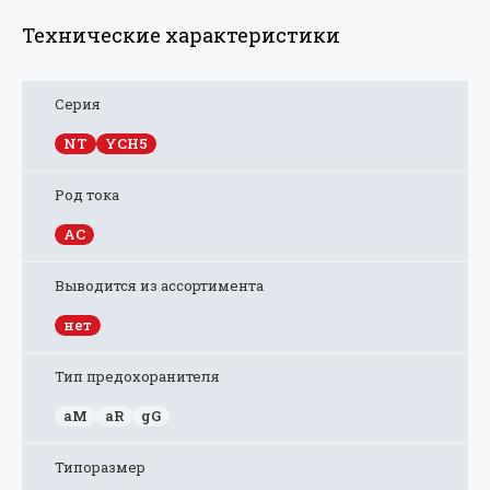
Технические характеристики
Серия
NT
YCH5
Род тока
AC
Выводится из ассортимента
нет
Тип предохоранителя
aM
aR
gG
Типоразмер