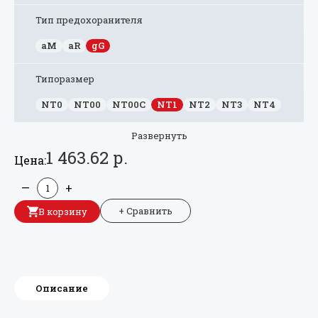
Тип предохоранителя
aM
aR
gG
Типоразмер
NT0
NT00
NT00C
NT1
NT2
NT3
NT4
Развернуть
1 463.62 р.
Цена:
—
+
+ Сравнить
В корзину
Описание