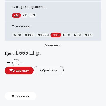
Тип предохоранителя
aM
aR
gG
Типоразмер
NT0
NT00
NT00C
NT1
NT2
NT3
NT4
Развернуть
1 555.11 р.
Цена:
—
+
+ Сравнить
В корзину
Описание