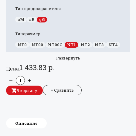
Тип предохоранителя
aM
aR
gG
Типоразмер
NT0
NT00
NT00C
NT1
NT2
NT3
NT4
Развернуть
1 433.83 р.
Цена:
—
+
+ Сравнить
В корзину
Описание