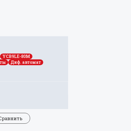
YCB9LE-80M
иты
Диф. автомат
 Сравнить