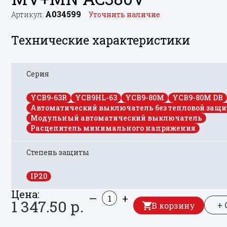
A034599
Артикул:
Уточнить наличие
Технические характеристики
Серия
YCB9-63R
YCB9HL-63
YCB9-80M
YCB9-80M DB
Автоматический выключатель без тепловой защ
Модульный автоматический выключатель
Расцепитель минимального напряжения
Степень защиты
IP20
Цена:
—
+
1 347.50 р.
+
В корзину