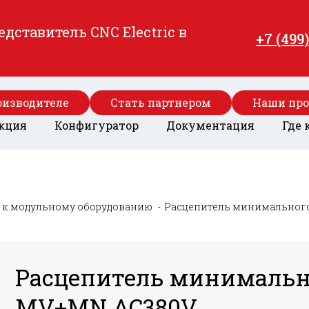
ставитель CNC Electric в
+7 (499
оизводителе
Стать партнером
Наши пр
кция
Конфигуратор
Документация
Где 
 к модульному оборудованию
Расцепитель минимальног
Расцепитель минимальн
MV+
MN AC380V