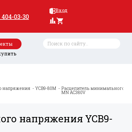
Вход
) 404-03-30
оекты
купить
о напряжения
YCB9-80M
Расцепитель минимального на
MN AC380V
ого напряжения YCB9-