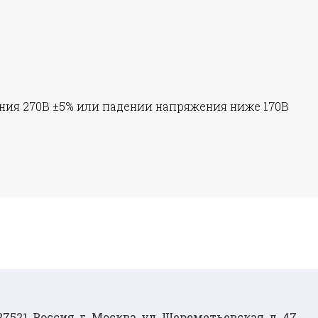
я 270В ±5% или падении напряжения ниже 170В
27521, Россия, г. Москва, ул. Шереметьевская, д. 47