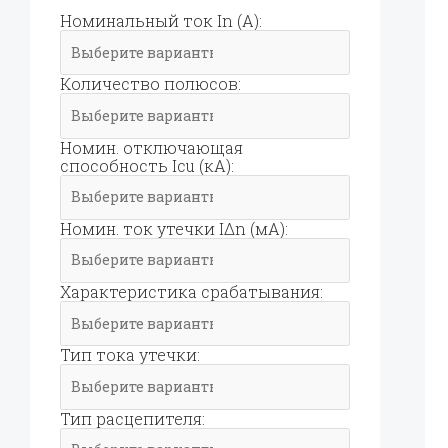
Номинальный ток In (А):
Количество полюсов:
Номин. отключающая
способность Icu (кА):
Номин. ток утечки IΔn (мА):
Характеристика срабатывания:
Тип тока утечки:
Тип расцепителя: