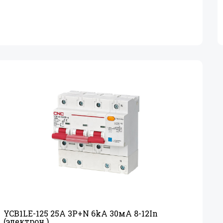
YCB1LE-125 25A 3Р+
N 6kA 30мА 8-12In
(электрон.)