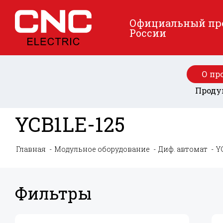
Официальный пред
России
О пр
Проду
YCB1LE-125
Главная
Модульное оборудование
Диф. автомат
Y
Фильтры