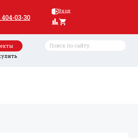
Вход
) 404-03-30
оекты
купить