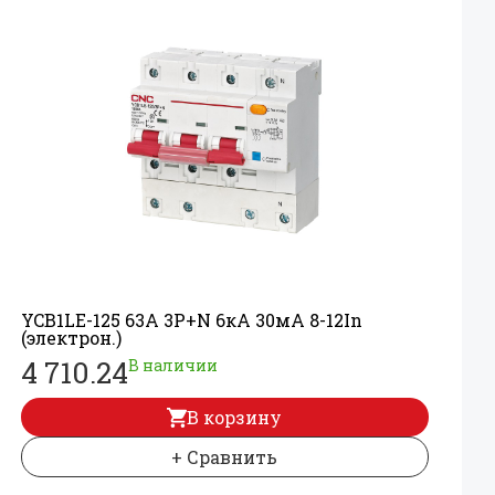
YCB1LE-125 63А 3P+
N 6кА 30мА 8-12In
(электрон.)
4 710.24
В наличии
В корзину
+ Сравнить