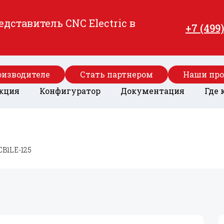
ставитель CNC Electric в
+7 (499
оизводителе
Стать партнером
Наши пр
кция
Конфигуратор
Документация
Где 
CB1LE-125