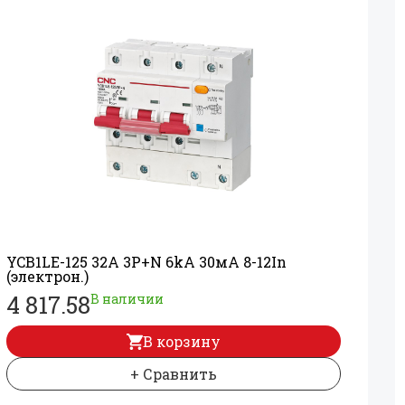
YCB1LE-125 32A 3Р+
N 6kA 30мА 8-12In
(электрон.)
4 817.58
В наличии
В корзину
+ Сравнить