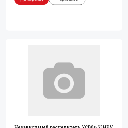
Независимый расцепитель YCB8s-63HPV