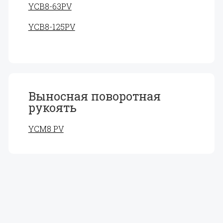
YCB8-63PV
YCB8-125PV
Выносная поворотная
рукоять
YCM8 PV