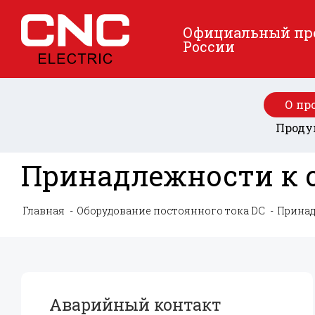
Официальный пред
России
О пр
Проду
Принадлежности к 
Главная
Оборудование постоянного тока DC
Принад
Аварийный контакт