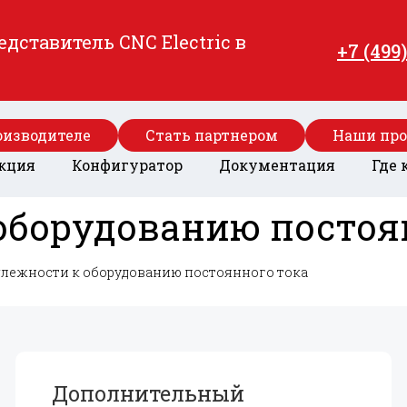
ставитель CNC Electric в
+7 (499
оизводителе
Стать партнером
Наши пр
кция
Конфигуратор
Документация
Где 
оборудованию постоя
лежности к оборудованию постоянного тока
Дополнительный