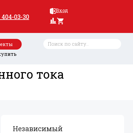
Вход
) 404-03-30
оекты
купить
нного тока
Независимый