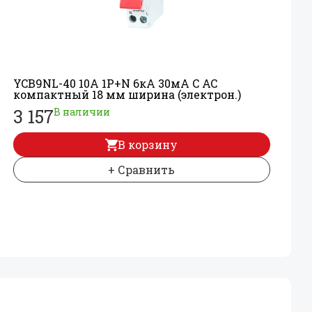
YCB9NL-40 10А 1P+
N 6кА 30мА C AC
компактный 18 мм ширина (электрон.)
3 157
В наличии
В корзину
+ Сравнить