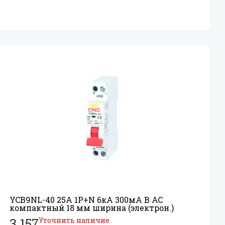
YCB9NL-40 25А 1P+
N 6кА 300мА B AC
компактный 18 мм ширина (электрон.)
3 157
Уточнить наличие