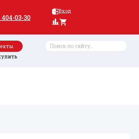
Вход
) 404-03-30
оекты
купить