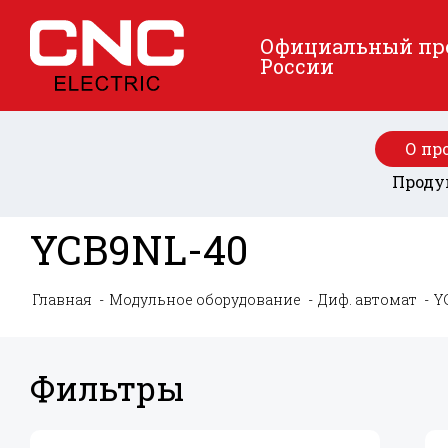
Официальный пред
России
О пр
Проду
YCB9NL-40
Главная
Модульное оборудование
Диф. автомат
Y
Фильтры