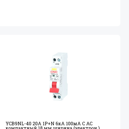
YCB9NL-40 20А 1P+
N 6кА 100мА C AC
компактный 18 мм ширина (электрон.)