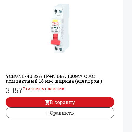
YCB9NL-40 32А 1P+
N 6кА 100мА C AC
компактный 18 мм ширина (электрон.)
3 157
Уточнить наличие
В корзину
+ Сравнить