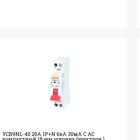
YCB9NL-40 20А 1P+
N 6кА 30мА C AC
компактный 18 мм ширина (электрон.)