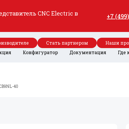
ставитель CNC Electric в
+7 (499
оизводителе
Стать партнером
Наши пр
кция
Конфигуратор
Документация
Где 
CB9NL-40