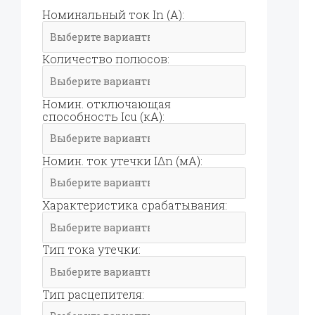
Номинальный ток In (А):
Количество полюсов:
Номин. отключающая
способность Icu (кА):
Номин. ток утечки IΔn (мА):
Характеристика срабатывания:
Тип тока утечки:
Тип расцепителя: