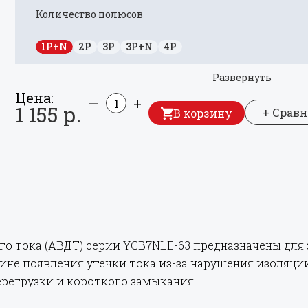
Количество полюсов
1P+N
2P
3P
3P+N
4P
Развернуть
Цена:
—
+
1 155 р.
+ Срав
В корзину
 тока (АВДТ) серии YCB7NLE-63 предназначены для
чине появления утечки тока из-за нарушения изоляц
ерегрузки и короткого замыкания.