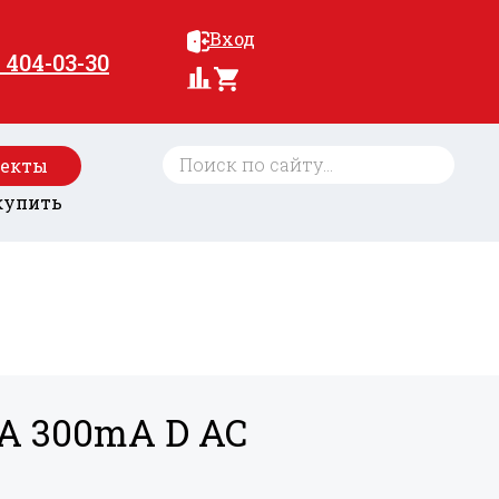
Вход
) 404-03-30
оекты
купить
kA 300mA D AC