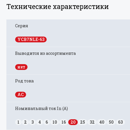
Технические характеристики
Серия
YCB7NLE-63
Выводится из ассортимента
нет
Род тока
AC
Номинальный ток In (А)
1
2
3
4
6
10
16
20
25
32
40
50
63