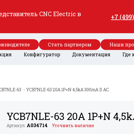
ставитель CNC Electric в
+7 (499
оизводителе
Стать партнером
Наши пр
кция
Конфигуратор
Документация
Где 
CB7NLE-63
YCB7NLE-63 20A 1P+
N 4,5kA 300mA D AC
YCB7NLE-63 20A 1P+
N 4,5
A034714
Артикул:
Уточнить наличие