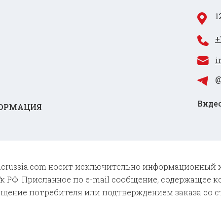
1
+
i
@
Видео
ОРМАЦИЯ
 cncrussia.com носит исключительно информационный 
к РФ. Присланное по e-mail сообщение, содержащее к
бщение потребителя или подтверждением заказа со с