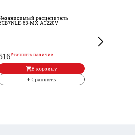
Независимый расцепитель
Независим
YCB7NLE-63-MX AC220V
дополните
YCB7NLE-6
616
Уточнить наличие
616
Уточни
В корзину
+ Сравнить