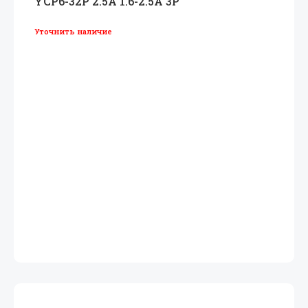
YCP6-32P 2.5A 1.6-2.5A 3P
Уточнить наличие