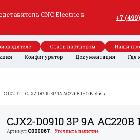
ставитель CNC Electric в
+7 (499
оизводителе
Стать партнером
Наши пр
кция
Конфигуратор
Документация
Где 
CJX2-D
CJX2-D0910 3P 9A AC220В 1НО B class
CJX2-D0910 3P 9A AC220В 1
C000067
Артикул:
Уточнить наличие