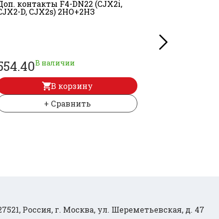
Доп. контакты F4-DN22 (CJX2i,
Механическ
CJX2-D, CJX2s) 2НО+
2НЗ
CJX2-D (09-
554.40
354.20
В наличии
В 
В корзину
+ Сравнить
27521, Россия, г. Москва, ул. Шереметьевская, д. 47