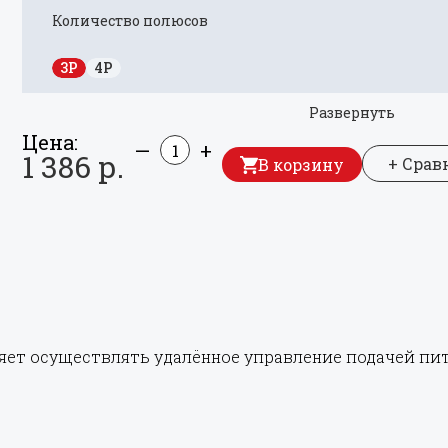
Количество полюсов
3P
4P
Развернуть
Цена:
—
+
1 386 р.
+ Срав
В корзину
яет осуществлять удалённое управление подачей пит