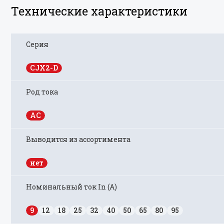
Технические характеристики
Серия
CJX2-D
Род тока
AC
Выводится из ассортимента
нет
Номинальный ток In (А)
9
12
18
25
32
40
50
65
80
95