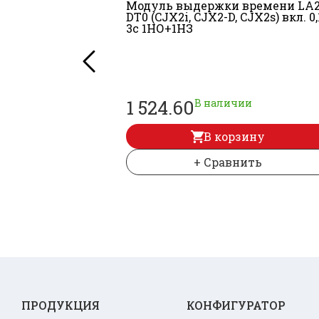
Модуль выдержки времени LA2
DT0 (CJX2i, CJX2-D, CJX2s) вкл. 0,
3с 1НО+
1НЗ
1 524.60
В наличии
В корзину
+ Сравнить
ПРОДУКЦИЯ
КОНФИГУРАТОР