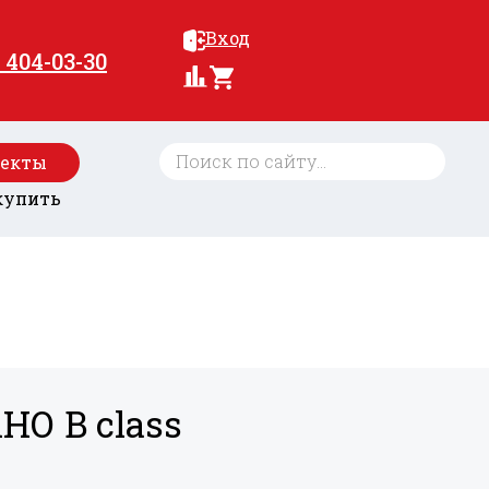
Вход
) 404-03-30
оекты
купить
НО B class