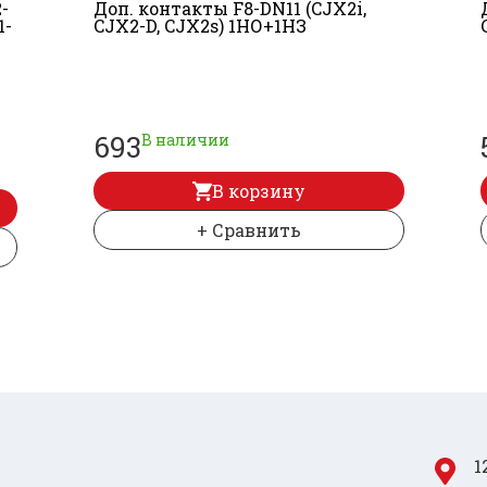
-
Доп. контакты F8-DN11 (CJX2i,
1-
CJX2-D, CJX2s) 1НО+
1НЗ
693
В наличии
В корзину
+ Сравнить
1