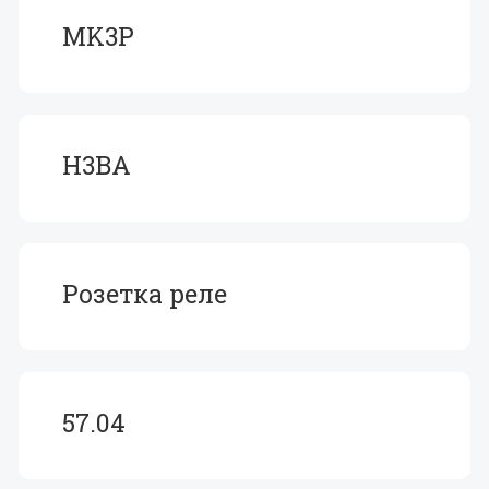
MK3P
H3BA
Розетка реле
57.04