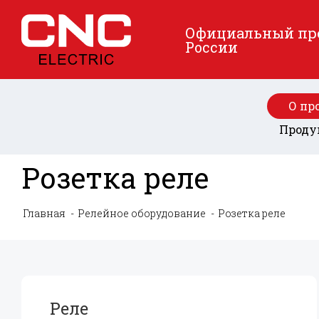
Официальный пред
России
О пр
Проду
Розетка реле
Главная
Релейное оборудование
Розетка реле
Реле