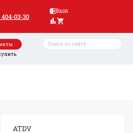
Вход
) 404-03-30
оекты
купить
ATDV