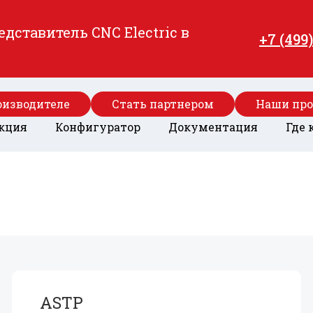
ставитель CNC Electric в
+7 (499
оизводителе
Стать партнером
Наши пр
кция
Конфигуратор
Документация
Где 
ASTP